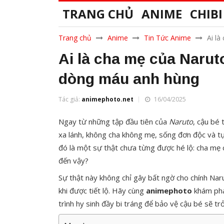
TRANG CHỦ
ANIME
CHIBI
Trang chủ
Anime
Tin Tức Anime
Ai l
Ai là cha mẹ của Naru
dòng máu anh hùng
Tác giả:
animephoto.net
16/04/2025
Ngay từ những tập đầu tiên của
Naruto
, cậu bé
xa lánh, không cha không mẹ, sống đơn độc và tự
đó là một sự thật chưa từng được hé lộ: cha mẹ c
đến vậy?
Sự thật này không chỉ gây bất ngờ cho chính Na
khi được tiết lộ. Hãy cùng
animephoto
khám phá
trình hy sinh đầy bi tráng để bảo vệ cậu bé sẽ tr