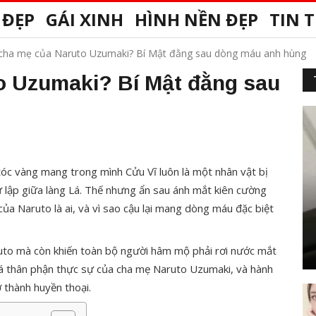
 ĐẸP
GÁI XINH
HÌNH NỀN ĐẸP
TIN 
à cha mẹ của Naruto Uzumaki? Bí Mật đằng sau dòng máu anh hùng
to Uzumaki? Bí Mật đằng sau
 tóc vàng mang trong mình Cửu Vĩ luôn là một nhân vật bị
 lập giữa làng Lá. Thế nhưng ẩn sau ánh mắt kiên cường
ủa Naruto là ai, và vì sao cậu lại mang dòng máu đặc biệt
ruto mà còn khiến toàn bộ người hâm mộ phải rơi nước mắt
 thân phận thực sự của cha mẹ Naruto Uzumaki, và hành
ở thành huyền thoại.