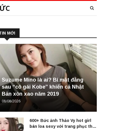
TỨC
TIN MỚI
Suzume Mino là ai? Bí mật đằng
sau “cô gái Kobe” khiến cả Nhật
Bản xôn xao năm 2019
08/08/2026
600+ Bức ảnh Thảo Vy hot girl
bán loa sexy với trang phục thời