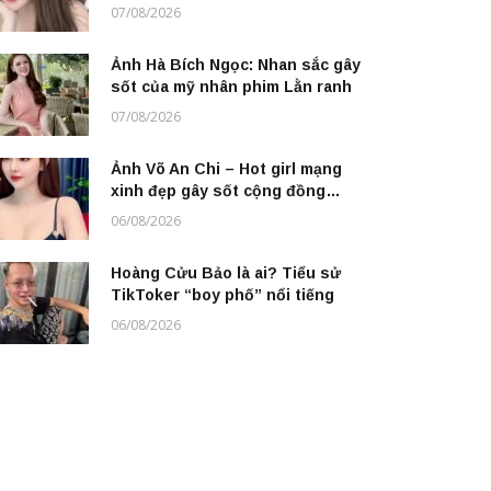
thượng
07/08/2026
Ảnh Hà Bích Ngọc: Nhan sắc gây
sốt của mỹ nhân phim Lằn ranh
07/08/2026
Ảnh Võ An Chi – Hot girl mạng
xinh đẹp gây sốt cộng đồng
online
06/08/2026
Hoàng Cửu Bảo là ai? Tiểu sử
TikToker “boy phố” nổi tiếng
06/08/2026