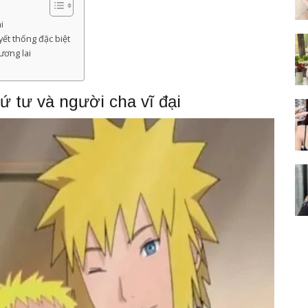
i
t thống đặc biệt
ương lai
ứ tư và người cha vĩ đại