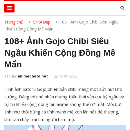
Trang chủ
Chibi Đẹp
108+ Ảnh Gojo Chibi Siêu Ngầu
Khiến Cộng Đồng Mê Mẩn
108+ Ảnh Gojo Chibi Siêu
Ngầu Khiến Cộng Đồng Mê
Mẩn
Tác giả:
animephoto.net
07/01/2026
Hình ảnh Satoru Gojo phiên bản chibi mang một sức hút khó
cưỡng. Dáng vẻ nhỏ nhắn nhưng thần thái vẫn cực kỳ ngầu và
tự tin khiến cộng đồng fan anime không thể rời mắt. Mỗi bức
ảnh như thổi bừng cá tính mạnh mẽ xen lẫn nét dễ thương,
làm tan chảy trái tim người hâm mộ.