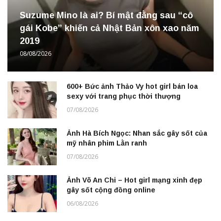
Suzume Mino là ai? Bí mật đằng sau “cô
gái Kobe” khiến cả Nhật Bản xôn xao năm
2019
08/08/2026
600+ Bức ảnh Thảo Vy hot girl bán loa
sexy với trang phục thời thượng
07/08/2026
Ảnh Hà Bích Ngọc: Nhan sắc gây sốt của
mỹ nhân phim Lằn ranh
07/08/2026
Ảnh Võ An Chi – Hot girl mạng xinh đẹp
gây sốt cộng đồng online
06/08/2026