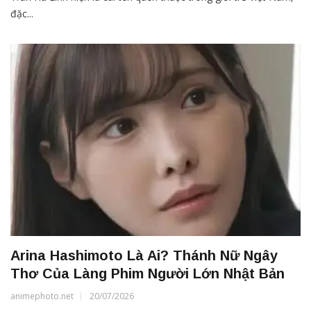
đặc...
Arina Hashimoto Là Ai? Thánh Nữ Ngây
Thơ Của Làng Phim Người Lớn Nhật Bản
animephoto.net
20/07/2026