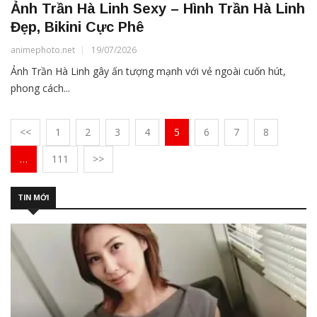
Ảnh Trần Hà Linh Sexy – Hình Trần Hà Linh
Đẹp, Bikini Cực Phê
animephoto.net
19/07/2026
Ảnh Trần Hà Linh gây ấn tượng mạnh với vẻ ngoài cuốn hút,
phong cách...
<<
1
2
3
4
5
6
7
8
…
111
>>
TIN MỚI