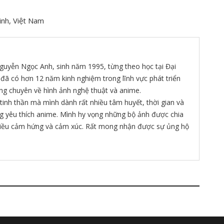
inh, Việt Nam
Nguyễn Ngọc Anh, sinh năm 1995, từng theo học tại Đại
 đã có hơn 12 năm kinh nghiệm trong lĩnh vực phát triển
ang chuyên về hình ảnh nghệ thuật và anime.
tinh thần mà mình dành rất nhiều tâm huyết, thời gian và
g yêu thích anime. Mình hy vọng những bộ ảnh được chia
nhiều cảm hứng và cảm xúc. Rất mong nhận được sự ủng hộ