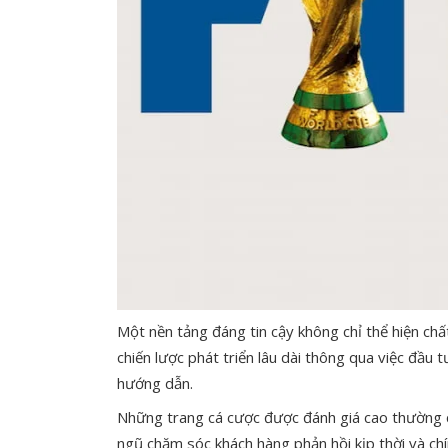
Một nền tảng đáng tin cậy không chỉ thể hiện ch
chiến lược phát triển lâu dài thông qua việc đầu 
hướng dẫn.
Những trang cá cược được đánh giá cao thường có
ngũ chăm sóc khách hàng phản hồi kịp thời và chí