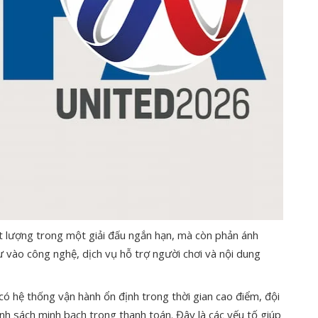
ất lượng trong một giải đấu ngắn hạn, mà còn phản ánh
tư vào công nghệ, dịch vụ hỗ trợ người chơi và nội dung
 hệ thống vận hành ổn định trong thời gian cao điểm, đội
nh sách minh bạch trong thanh toán. Đây là các yếu tố giúp