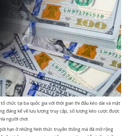
 chức tại ba quốc gia với thời gian thi đấu kéo dài và mật
ăng đáng kể về lưu lượng truy cập, số lượng kèo cược được
ía người chơi.
giới hạn ở những hình thức truyền thống mà đã mở rộng