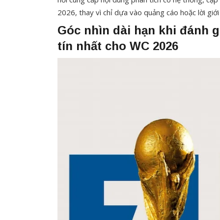
2026, thay vì chỉ dựa vào quảng cáo hoặc lời giới
Góc nhìn dài hạn khi đánh g
tín nhất cho WC 2026