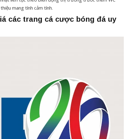
 thiệu mang tính cảm tính.
iá các trang cá cược bóng đá uy