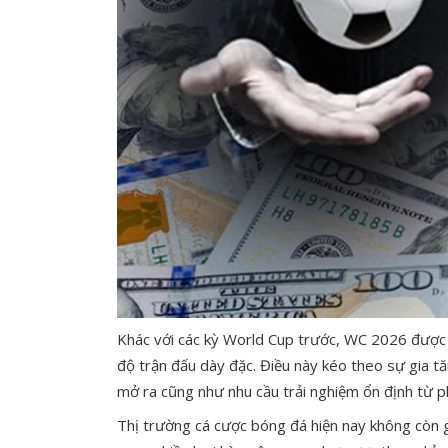
Khác với các kỳ World Cup trước, WC 2026 được tổ
độ trận đấu dày đặc. Điều này kéo theo sự gia t
mở ra cũng như nhu cầu trải nghiệm ổn định từ ph
Thị trường cá cược bóng đá hiện nay không còn 