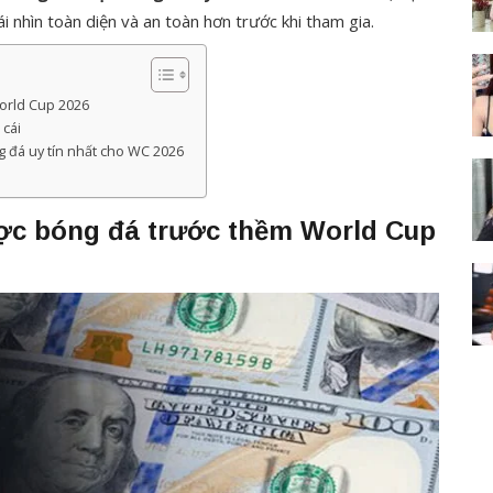
ái nhìn toàn diện và an toàn hơn trước khi tham gia.
orld Cup 2026
 cái
g đá uy tín nhất cho WC 2026
ược bóng đá trước thềm World Cup