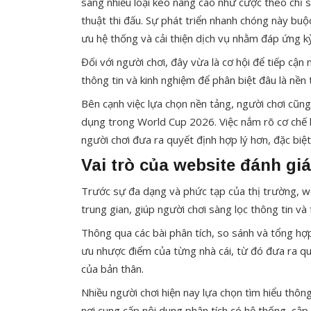
sang nhiều loại kèo nâng cao như cược theo chỉ s
thuật thi đấu. Sự phát triển nhanh chóng này buộ
ưu hệ thống và cải thiện dịch vụ nhằm đáp ứng 
Đối với người chơi, đây vừa là cơ hội để tiếp cận
thông tin và kinh nghiệm để phân biệt đâu là nền t
Bên cạnh việc lựa chọn nền tảng, người chơi cũng
dụng trong World Cup 2026. Việc nắm rõ cơ chế 
người chơi đưa ra quyết định hợp lý hơn, đặc biệ
Vai trò của website đánh giá
Trước sự đa dạng và phức tạp của thị trường, w
trung gian, giúp người chơi sàng lọc thông tin và
Thông qua các bài phân tích, so sánh và tổng hợp
ưu nhược điểm của từng nhà cái, từ đó đưa ra qu
của bản thân.
Nhiều người chơi hiện nay lựa chọn tìm hiểu thôn
nơi cung cấp nội dung phân tích có hệ thống, cập