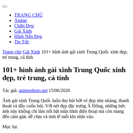
TRANG CHỦ
Anime
Chibi Đẹp
Gái Xinh
Hình Nền Đẹp
Tin Tức
Trang chủ
Gái Xinh
101+ hình ảnh gái xinh Trung Quốc xinh đẹp,
trẻ trung, cá tính
101+ hình ảnh gái xinh Trung Quốc xinh
đẹp, trẻ trung, cá tính
Tác giả:
animephoto.net
15/06/2026
Ảnh gái xinh Trung Quốc luôn thu hút bởi vẻ đẹp nhẹ nhàng, thanh
thoát và đầy cuốn hút. Với nét đẹp đặc trưng Á Đông, những bức
ảnh này không chỉ làm nổi bật màn hình điện thoại mà còn mang
đến cảm giác dễ chịu và tinh tế mỗi khi nhìn vào.
Mục lục