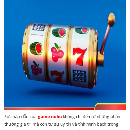
Sức hấp dẫn của
game nohu
không chỉ đến từ những phần
thưởng giá trị mà còn từ sự uy tín và tính minh bạch trong