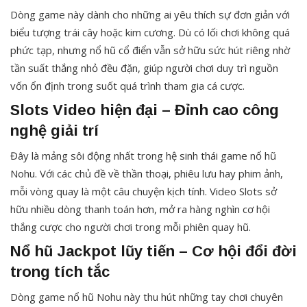
Dòng game này dành cho những ai yêu thích sự đơn giản với
biểu tượng trái cây hoặc kim cương. Dù có lối chơi không quá
phức tạp, nhưng nổ hũ cổ điển vẫn sở hữu sức hút riêng nhờ
tần suất thắng nhỏ đều đặn, giúp người chơi duy trì nguồn
vốn ổn định trong suốt quá trình tham gia cá cược.
Slots Video hiện đại – Đỉnh cao công
nghệ giải trí
Đây là mảng sôi động nhất trong hệ sinh thái game nổ hũ
Nohu. Với các chủ đề về thần thoại, phiêu lưu hay phim ảnh,
mỗi vòng quay là một câu chuyện kịch tính. Video Slots sở
hữu nhiều dòng thanh toán hơn, mở ra hàng nghìn cơ hội
thắng cược cho người chơi trong mỗi phiên quay hũ.
Nổ hũ Jackpot lũy tiến – Cơ hội đổi đời
trong tích tắc
Dòng game nổ hũ Nohu này thu hút những tay chơi chuyên