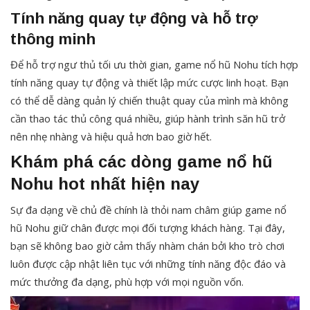
Tính năng quay tự động và hỗ trợ
thông minh
Để hỗ trợ ngư thủ tối ưu thời gian, game nổ hũ Nohu tích hợp
tính năng quay tự động và thiết lập mức cược linh hoạt. Bạn
có thể dễ dàng quản lý chiến thuật quay của mình mà không
cần thao tác thủ công quá nhiều, giúp hành trình săn hũ trở
nên nhẹ nhàng và hiệu quả hơn bao giờ hết.
Khám phá các dòng game nổ hũ
Nohu hot nhất hiện nay
Sự đa dạng về chủ đề chính là thỏi nam châm giúp game nổ
hũ Nohu giữ chân được mọi đối tượng khách hàng. Tại đây,
bạn sẽ không bao giờ cảm thấy nhàm chán bởi kho trò chơi
luôn được cập nhật liên tục với những tính năng độc đáo và
mức thưởng đa dạng, phù hợp với mọi nguồn vốn.