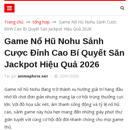
Trang chủ
tổng hợp
Game Nổ Hũ Nohu Sảnh Cược
Đỉnh Cao Bí Quyết Săn Jackpot Hiệu Quả 2026
Game Nổ Hũ Nohu Sảnh
Cược Đỉnh Cao Bí Quyết Săn
Jackpot Hiệu Quả 2026
Tác giả:
animephoto.net
22/01/2026
Game nổ hũ Nohu đang trở thành xu hướng giải trí hàng đầu
nhờ lối chơi đơn giản nhưng mang lại cơ hội trúng thưởng cực
lớn. Với đồ họa sắc nét, âm thanh sống động và tỷ lệ nổ hũ
cao, sảnh game này hứa hẹn mang đến những giây phút thư
giãn tuyệt vời cùng cơ hội đổi đời nhanh chóng cho mọi game
thủ.