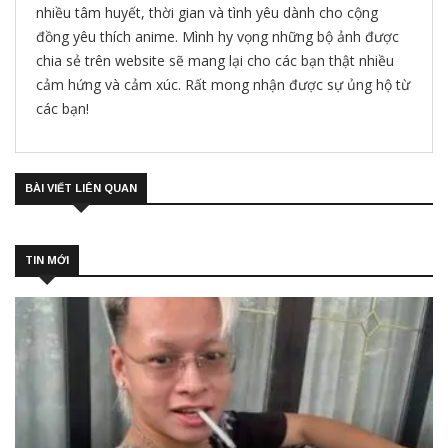
nhiều tâm huyết, thời gian và tình yêu dành cho cộng
đồng yêu thích anime. Mình hy vọng những bộ ảnh được
chia sẻ trên website sẽ mang lại cho các bạn thật nhiều
cảm hứng và cảm xúc. Rất mong nhận được sự ủng hộ từ
các bạn!
BÀI VIẾT LIÊN QUAN
TIN MỚI