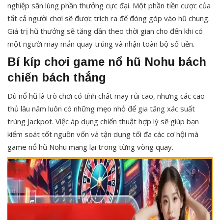
nghiệp săn lùng phần thưởng cực đại. Một phần tiền cược của
tất cả người chơi sẽ được trích ra để đóng góp vào hũ chung.
Giá trị hũ thưởng sẽ tăng dần theo thời gian cho đến khi có
một người may mắn quay trúng và nhận toàn bộ số tiền.
Bí kíp chơi game nổ hũ Nohu bách
chiến bách thắng
Dù nổ hũ là trò chơi có tính chất may rủi cao, nhưng các cao
thủ lâu năm luôn có những mẹo nhỏ để gia tăng xác suất
trúng Jackpot. Việc áp dụng chiến thuật hợp lý sẽ giúp bạn
kiểm soát tốt nguồn vốn và tận dụng tối đa các cơ hội mà
game nổ hũ Nohu mang lại trong từng vòng quay.