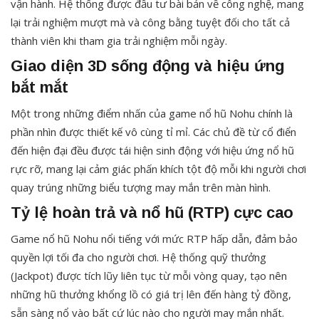
vận hành. Hệ thống được đầu tư bài bản về công nghệ, mang
lại trải nghiệm mượt mà và công bằng tuyệt đối cho tất cả
thành viên khi tham gia trải nghiệm mỗi ngày.
Giao diện 3D sống động và hiệu ứng
bắt mắt
Một trong những điểm nhấn của game nổ hũ Nohu chính là
phần nhìn được thiết kế vô cùng tỉ mỉ. Các chủ đề từ cổ điển
đến hiện đại đều được tái hiện sinh động với hiệu ứng nổ hũ
rực rỡ, mang lại cảm giác phấn khích tột độ mỗi khi người chơi
quay trúng những biểu tượng may mắn trên màn hình.
Tỷ lệ hoàn trả và nổ hũ (RTP) cực cao
Game nổ hũ Nohu nổi tiếng với mức RTP hấp dẫn, đảm bảo
quyền lợi tối đa cho người chơi. Hệ thống quỹ thưởng
(Jackpot) được tích lũy liên tục từ mỗi vòng quay, tạo nên
những hũ thưởng khổng lồ có giá trị lên đến hàng tỷ đồng,
sẵn sàng nổ vào bất cứ lúc nào cho người may mắn nhất.