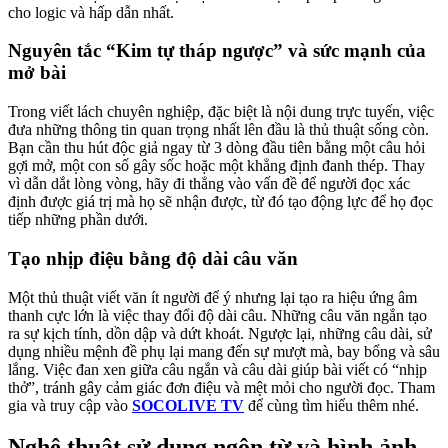
cho logic và hấp dẫn nhất.
Nguyên tắc “Kim tự tháp ngược” và sức mạnh của
mở bài
Trong viết lách chuyên nghiệp, đặc biệt là nội dung trực tuyến, việc
đưa những thông tin quan trọng nhất lên đầu là thủ thuật sống còn.
Bạn cần thu hút độc giả ngay từ 3 dòng đầu tiên bằng một câu hỏi
gợi mở, một con số gây sốc hoặc một khẳng định đanh thép. Thay
vì dẫn dắt lòng vòng, hãy đi thẳng vào vấn đề để người đọc xác
định được giá trị mà họ sẽ nhận được, từ đó tạo động lực để họ đọc
tiếp những phần dưới.
Tạo nhịp điệu bằng độ dài câu văn
Một thủ thuật viết văn ít người để ý nhưng lại tạo ra hiệu ứng âm
thanh cực lớn là việc thay đổi độ dài câu. Những câu văn ngắn tạo
ra sự kịch tính, dồn dập và dứt khoát. Ngược lại, những câu dài, sử
dụng nhiều mệnh đề phụ lại mang đến sự mượt mà, bay bổng và sâu
lắng. Việc đan xen giữa câu ngắn và câu dài giúp bài viết có “nhịp
thở”, tránh gây cảm giác đơn điệu và mệt mỏi cho người đọc. Tham
gia và truy cập vào
SOCOLIVE TV
để cùng tìm hiểu thêm nhé.
Nghệ thuật sử dụng ngôn từ và hình ảnh