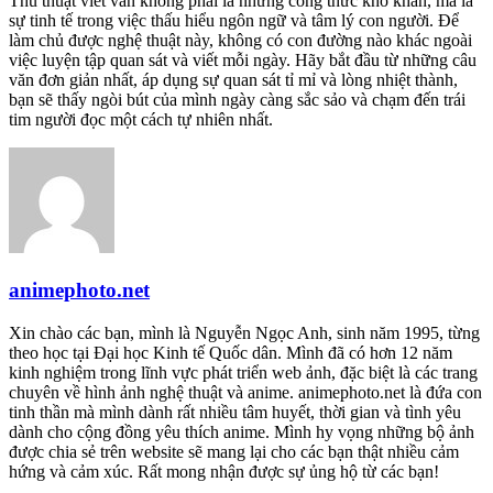
Thủ thuật viết văn không phải là những công thức khô khan, mà là
sự tinh tế trong việc thấu hiểu ngôn ngữ và tâm lý con người. Để
làm chủ được nghệ thuật này, không có con đường nào khác ngoài
việc luyện tập quan sát và viết mỗi ngày. Hãy bắt đầu từ những câu
văn đơn giản nhất, áp dụng sự quan sát tỉ mỉ và lòng nhiệt thành,
bạn sẽ thấy ngòi bút của mình ngày càng sắc sảo và chạm đến trái
tim người đọc một cách tự nhiên nhất.
animephoto.net
Xin chào các bạn, mình là Nguyễn Ngọc Anh, sinh năm 1995, từng
theo học tại Đại học Kinh tế Quốc dân. Mình đã có hơn 12 năm
kinh nghiệm trong lĩnh vực phát triển web ảnh, đặc biệt là các trang
chuyên về hình ảnh nghệ thuật và anime. animephoto.net là đứa con
tinh thần mà mình dành rất nhiều tâm huyết, thời gian và tình yêu
dành cho cộng đồng yêu thích anime. Mình hy vọng những bộ ảnh
được chia sẻ trên website sẽ mang lại cho các bạn thật nhiều cảm
hứng và cảm xúc. Rất mong nhận được sự ủng hộ từ các bạn!