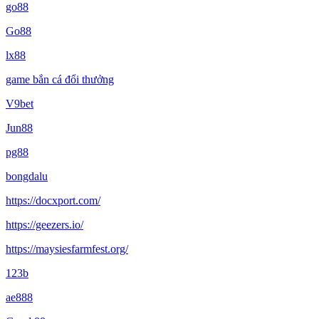
go88
Go88
lx88
game bắn cá đổi thưởng
V9bet
Jun88
pg88
bongdalu
https://docxport.com/
https://geezers.io/
https://maysiesfarmfest.org/
123b
ae888