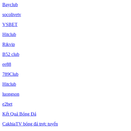
Bayclub
socolivetv
VSBET
Hitclub
Rikvip
B52 club
ee88
789Club
Hitclub
luongson
e2bet
Kết Quả Bóng Đá
CakhiaTV bóng đá trực tuyến