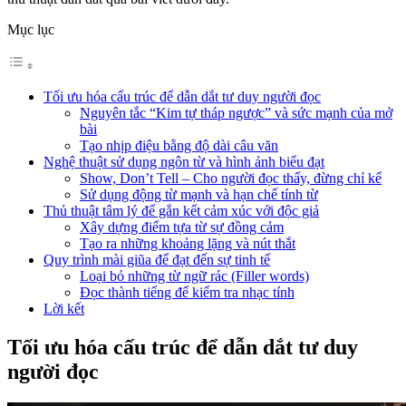
Mục lục
Tối ưu hóa cấu trúc để dẫn dắt tư duy người đọc
Nguyên tắc “Kim tự tháp ngược” và sức mạnh của mở
bài
Tạo nhịp điệu bằng độ dài câu văn
Nghệ thuật sử dụng ngôn từ và hình ảnh biểu đạt
Show, Don’t Tell – Cho người đọc thấy, đừng chỉ kể
Sử dụng động từ mạnh và hạn chế tính từ
Thủ thuật tâm lý để gắn kết cảm xúc với độc giả
Xây dựng điểm tựa từ sự đồng cảm
Tạo ra những khoảng lặng và nút thắt
Quy trình mài giũa để đạt đến sự tinh tế
Loại bỏ những từ ngữ rác (Filler words)
Đọc thành tiếng để kiểm tra nhạc tính
Lời kết
Tối ưu hóa cấu trúc để dẫn dắt tư duy
người đọc