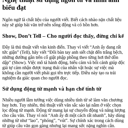
biểu đạt
Ngôn ngữ là chất liệu của người viết. Biết cách nhào nặn chất liệu
này sẽ giúp bài văn trở nên sống động và có hồn hơn.
Show, Don’t Tell – Cho người đọc thấy, đừng chỉ kể
Đây là thủ thuật viết văn kinh điển. Thay vì viết “Anh ấy đang rất
tức giận” (Tell), hãy viết “Đôi bàn tay anh siết chặt đến trắng bệch,
những đường gân trên cổ giật phập phồng theo từng hơi thở dồn
dập” (Show). Việc mô tả hành động, biểu cảm và bối cảnh giúp độc
giả tự cảm nhận được trạng thái của nhân vật hoặc sự việc mà
không cần người viết phải gọi tên trực tiếp. Điều này tạo ra trải
nghiệm đa giác quan cho người đọc.
Sử dụng động từ mạnh và hạn chế tính từ
Nhiều người lầm tưởng việc dùng nhiều tính từ sẽ làm văn chương
hay hơn. Tuy nhiên, thủ thuật viết văn sắc sảo lại nằm ở việc chọn
lọc động từ mạnh. Động từ mang lại sự chuyển động và năng lượng
cho câu văn. Thay vì nói “Anh ấy đi một cách rất nhanh”, hãy dùng
những từ như “lao”, “phóng”, “vút”. Sự chính xác trong cách dùng
từ giúp câu văn gọn gàng nhưng lại mang sức nặng nghìn cân.