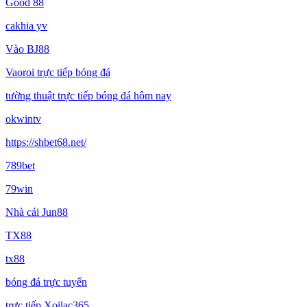
Good 88
cakhia yv
Vào BJ88
Vaoroi trực tiếp bóng đá
tường thuật trực tiếp bóng đá hôm nay
okwintv
https://shbet68.net/
789bet
79win
Nhà cái Jun88
TX88
tx88
bóng đá trực tuyến
trực tiếp Xoilac365