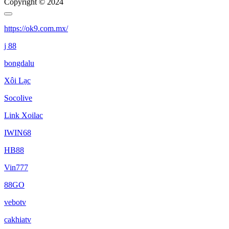
Copyright © 2024
https://ok9.com.mx/
j 88
bongdalu
Xôi Lạc
Socolive
Link Xoilac
IWIN68
HB88
Vin777
88GO
vebotv
cakhiatv