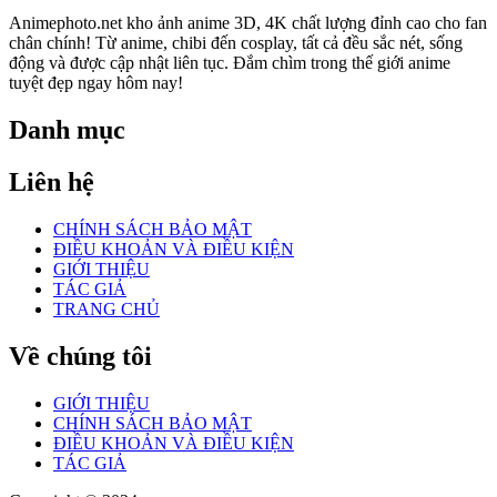
Animephoto.net kho ảnh anime 3D, 4K chất lượng đỉnh cao cho fan
chân chính! Từ anime, chibi đến cosplay, tất cả đều sắc nét, sống
động và được cập nhật liên tục. Đắm chìm trong thế giới anime
tuyệt đẹp ngay hôm nay!
Danh mục
Liên hệ
CHÍNH SÁCH BẢO MẬT
ĐIỀU KHOẢN VÀ ĐIỀU KIỆN
GIỚI THIỆU
TÁC GIẢ
TRANG CHỦ
Về chúng tôi
GIỚI THIỆU
CHÍNH SÁCH BẢO MẬT
ĐIỀU KHOẢN VÀ ĐIỀU KIỆN
TÁC GIẢ