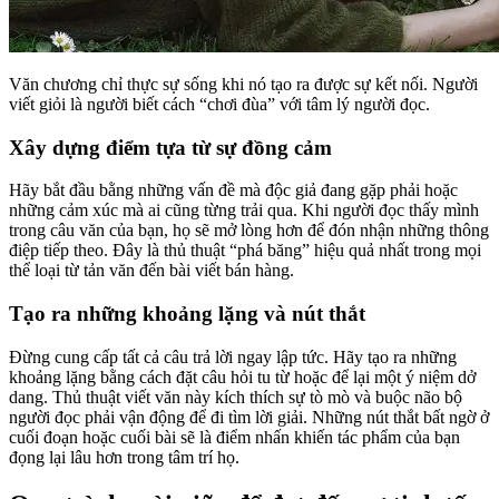
Văn chương chỉ thực sự sống khi nó tạo ra được sự kết nối. Người
viết giỏi là người biết cách “chơi đùa” với tâm lý người đọc.
Xây dựng điểm tựa từ sự đồng cảm
Hãy bắt đầu bằng những vấn đề mà độc giả đang gặp phải hoặc
những cảm xúc mà ai cũng từng trải qua. Khi người đọc thấy mình
trong câu văn của bạn, họ sẽ mở lòng hơn để đón nhận những thông
điệp tiếp theo. Đây là thủ thuật “phá băng” hiệu quả nhất trong mọi
thể loại từ tản văn đến bài viết bán hàng.
Tạo ra những khoảng lặng và nút thắt
Đừng cung cấp tất cả câu trả lời ngay lập tức. Hãy tạo ra những
khoảng lặng bằng cách đặt câu hỏi tu từ hoặc để lại một ý niệm dở
dang. Thủ thuật viết văn này kích thích sự tò mò và buộc não bộ
người đọc phải vận động để đi tìm lời giải. Những nút thắt bất ngờ ở
cuối đoạn hoặc cuối bài sẽ là điểm nhấn khiến tác phẩm của bạn
đọng lại lâu hơn trong tâm trí họ.