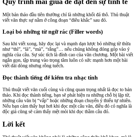
Quy trình mài giũa để đạt đến sự tinh tế
Một bản thảo đầu tiên thường chỉ là những khối đá thô. Thủ thuật
viết văn thực sự nằm ở công đoạn “điêu khắc” sau đó.
Loại bỏ những từ ngữ rác (Filler words)
Sau khi viết xong, hãy đọc lại và mạnh dạn lược bỏ những từ thừa
như “thì”, “là”, “mà”, “rằng”… nếu chúng không đóng góp vào ý
nghĩa của câu. Sự súc tích là đỉnh cao của văn chương. Một bài viết
ngắn gọn, tập trung vào trọng tâm luôn có sức mạnh hơn một bài
viết dài dòng nhưng rỗng tuếch.
Đọc thành tiếng để kiểm tra nhạc tính
Thủ thuật viết văn cuối cùng và cũng quan trọng nhất là đọc to bản
thảo. Khi đọc thành tiếng, bạn sẽ phát hiện ra những chỗ bị lặp từ,
những câu văn bị “vấp” hoặc những đoạn chuyển ý thiếu tự nhiên.
Nếu bạn cảm thấy hụt hơi khi đọc một câu văn, điều đó có nghĩa là
độc giả cũng sẽ cảm thấy mệt mỏi khi đọc thầm câu đó.
Lời kết