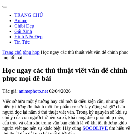
TRANG CHỦ
Anime
Chibi Đẹp
Gái Xinh
Hình Nền Đẹp
Tin Tức
Trang chủ
tổng hợp
Học ngay các thủ thuật viết văn để chinh phục
mọi đề bài
Học ngay các thủ thuật viết văn để chinh
phục mọi đề bài
Tác giả:
animephoto.net
02/04/2026
Việc sở hữu một ý tưởng hay chỉ mới là điều kiện cần, nhưng để
biến ý tưởng đó thành một tác phẩm có sức lay động và giữ chân
người đọc lại nằm ở thủ thuật viết văn. Trong kỷ nguyên số khi sự
chú ý của con người trở nên xa xỉ, khả năng điều phối nhịp điệu,
cấu trúc và cảm xúc trong văn bản chính là vũ khí tối thượng giúp
người viết tạo nên sự khác biệt. Hãy cùng
SOCOLIVE
tìm hiểu về
thủ thuật dẫn dắt qua bài viết dưới đây.