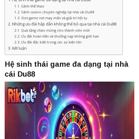
Sảnh thể thao
Sảnh casino chuyên nghiệp tại nhà cái Du88
Slot game nơi may mắn và giải trí hội tụ
Những ưu đãi hấp dẫn không thể bỏ qua tại nhà cái Du88
Quà tặng chào mừng cho thành viên mới
Ưu đãi hoàn tiền và thưởng nạp không giới hạn
Ưu đãi đặc biệt trong các sự kiện lớn
Kết luận
Hệ sinh thái game đa dạng tại nhà
cái Du88