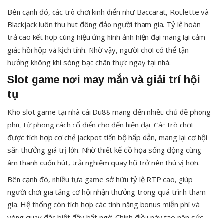
Bên cạnh đó, các trò chơi kinh điển như Baccarat, Roulette và
Blackjack luôn thu hút đông đảo người tham gia. Tỷ lệ hoàn
trả cao kết hợp cùng hiệu ứng hình ảnh hiện đại mang lại cảm
giác hồi hộp và kịch tính. Nhờ vậy, người chơi có thể tận
hưởng không khí sòng bạc chân thực ngay tại nhà.
Slot game nơi may mắn và giải trí hội
tụ
Kho slot game tại nhà cái Du88 mang đến nhiều chủ đề phong
phú, từ phong cách cổ điển cho đến hiện đại. Các trò chơi
được tích hợp cơ chế jackpot tiến bộ hấp dẫn, mang lại cơ hội
săn thưởng giá trị lớn. Nhờ thiết kế đồ họa sống động cùng
âm thanh cuốn hút, trải nghiệm quay hũ trở nên thú vị hơn.
Bên cạnh đó, nhiều tựa game sở hữu tỷ lệ RTP cao, giúp
người chơi gia tăng cơ hội nhận thưởng trong quá trình tham
gia. Hệ thống còn tích hợp các tính năng bonus miễn phí và
vòng quay đặc biệt đầy bất ngờ. Chính điều này tạo nên sức