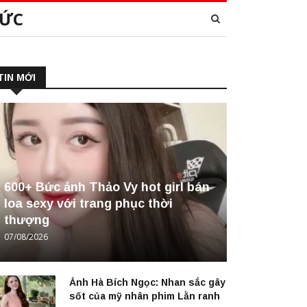
TỨC
TIN MỚI
600+ Bức ảnh Thảo Vy hot girl bán
loa sexy với trang phục thời
thượng
07/08/2026
Ảnh Hà Bích Ngọc: Nhan sắc gây
sốt của mỹ nhân phim Lằn ranh