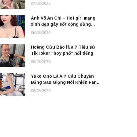
07/08/2026
Ảnh Võ An Chi – Hot girl mạng
xinh đẹp gây sốt cộng đồng
online
06/08/2026
Hoàng Cửu Bảo là ai? Tiểu sử
TikToker “boy phố” nổi tiếng
06/08/2026
Yuko Ono Là Ai? Câu Chuyện
Đằng Sau Giọng Nói Khiến Fan
Anime “Nghiện” Không Rời
06/08/2026