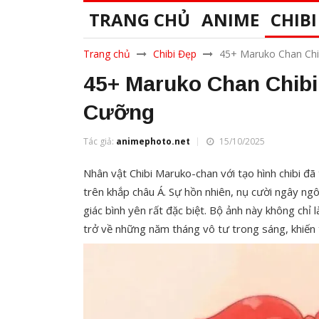
TRANG CHỦ
ANIME
CHIBI
Trang chủ
Chibi Đẹp
45+ Maruko Chan Chi
45+ Maruko Chan Chib
Cưỡng
Tác giả:
animephoto.net
15/10/2025
Nhân vật Chibi Maruko-chan với tạo hình chibi đã
trên khắp châu Á. Sự hồn nhiên, nụ cười ngây ng
giác bình yên rất đặc biệt. Bộ ảnh này không chỉ
trở về những năm tháng vô tư trong sáng, khiến 