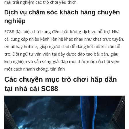
mái trải nghiệm các trò chơi yêu thích.
Dịch vụ chăm sóc khách hàng chuyên
nghiệp
SC88 đặc biệt chú trọng đến chất lượng dịch vụ hỗ trợ. Nhà
cái cung cấp nhiều kênh liên hệ khác nhau như chat trực tuyến,
email hay hotline, giúp người chơi dễ dàng kết nối khi cần hỗ
trợ. Đội ngũ tư vấn viên tại đây được đào tạo bài bản, giàu
kinh nghiệm và sẵn sàng giải đáp mọi thắc mắc của hội viên
một cách nhanh chóng, tận tình.
Các chuyên mục trò chơi hấp dẫn
tại nhà cái SC88