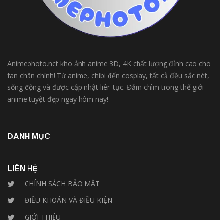
Animephoto.net kho ảnh anime 3D, 4K chất lượng đỉnh cao cho
fan chân chính! Từ anime, chibi đến cosplay, tất cả đều sắc nét,
sống động và được cập nhật liên tục. Đắm chìm trong thế giới
anime tuyệt đẹp ngay hôm nay!
DANH MỤC
LIÊN HỆ
CHÍNH SÁCH BẢO MẬT
ĐIỀU KHOẢN VÀ ĐIỀU KIỆN
GIỚI THIỆU