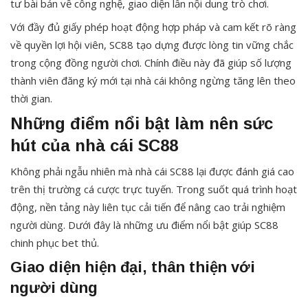
tư bài bản về công nghệ, giao diện lẫn nội dung trò chơi.
Với đầy đủ giấy phép hoạt động hợp pháp và cam kết rõ ràng
về quyền lợi hội viên, SC88 tạo dựng được lòng tin vững chắc
trong cộng đồng người chơi. Chính điều này đã giúp số lượng
thành viên đăng ký mới tại nhà cái không ngừng tăng lên theo
thời gian.
Những điểm nổi bật làm nên sức
hút của nhà cái SC88
Không phải ngẫu nhiên mà nhà cái SC88 lại được đánh giá cao
trên thị trường cá cược trực tuyến. Trong suốt quá trình hoạt
động, nền tảng này liên tục cải tiến để nâng cao trải nghiệm
người dùng. Dưới đây là những ưu điểm nổi bật giúp SC88
chinh phục bet thủ.
Giao diện hiện đại, thân thiện với
người dùng