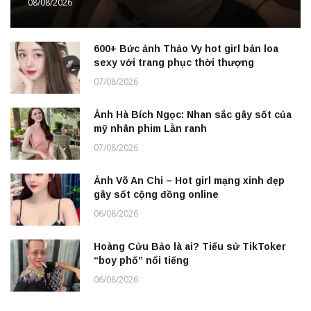
08/08/2026
600+ Bức ảnh Thảo Vy hot girl bán loa
sexy với trang phục thời thượng
07/08/2026
Ảnh Hà Bích Ngọc: Nhan sắc gây sốt của
mỹ nhân phim Lằn ranh
07/08/2026
Ảnh Võ An Chi – Hot girl mạng xinh đẹp
gây sốt cộng đồng online
06/08/2026
Hoàng Cửu Bảo là ai? Tiểu sử TikToker
“boy phố” nổi tiếng
06/08/2026