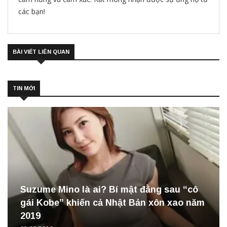
các bạn!
BÀI VIẾT LIÊN QUAN
TIN MỚI
Suzume Mino là ai? Bí mật đằng sau “cô
gái Kobe” khiến cả Nhật Bản xôn xao năm
2019