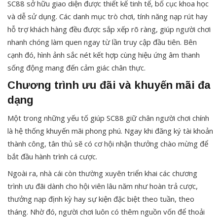
SC88 sở hữu giao diện được thiết kế tinh tế, bố cục khoa học
và dễ sử dụng. Các danh mục trò chơi, tính năng nạp rút hay
hỗ trợ khách hàng đều được sắp xếp rõ ràng, giúp người chơi
nhanh chóng làm quen ngay từ lần truy cập đầu tiên. Bên
cạnh đó, hình ảnh sắc nét kết hợp cùng hiệu ứng âm thanh
sống động mang đến cảm giác chân thực.
Chương trình ưu đãi và khuyến mãi đa
dạng
Một trong những yếu tố giúp SC88 giữ chân người chơi chính
là hệ thống khuyến mãi phong phú. Ngay khi đăng ký tài khoản
thành công, tân thủ sẽ có cơ hội nhận thưởng chào mừng để
bắt đầu hành trình cá cược.
Ngoài ra, nhà cái còn thường xuyên triển khai các chương
trình ưu đãi dành cho hội viên lâu năm như hoàn trả cược,
thưởng nạp định kỳ hay sự kiện đặc biệt theo tuần, theo
tháng. Nhờ đó, người chơi luôn có thêm nguồn vốn để thoải