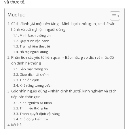
và thực tế.
Mục lục
Cách đánh giá một nền tảng – Minh bạch thông tin, cơ chế vận
hành và trải nghiệm người dùng
Minh bạch thông tin
Quy trình vận hành
Trải nghiệm thực tế
Hỗ trợ người dùng
Phân tích các yếu tố liên quan – Bảo mật, giao dịch và mức độ
ổn định hệ thống
Bảo mật thông tin
Giao dịch tài chính
Tính ổn định
Khả năng tương thích
Góc nhìn người dùng – Nhận định thực tế, kinh nghiệm và cách
tiếp cận thông tin
Kinh nghiệm cá nhân
Tìm hiểu thông tin
Tránh quyết định vội vàng
Chủ động kiểm tra
Kết bài