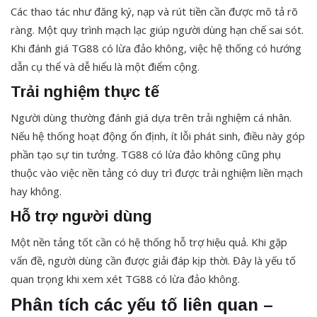
Các thao tác như đăng ký, nạp và rút tiền cần được mô tả rõ
ràng. Một quy trình mạch lạc giúp người dùng hạn chế sai sót.
Khi đánh giá TG88 có lừa đảo không, việc hệ thống có hướng
dẫn cụ thể và dễ hiểu là một điểm cộng.
Trải nghiệm thực tế
Người dùng thường đánh giá dựa trên trải nghiệm cá nhân.
Nếu hệ thống hoạt động ổn định, ít lỗi phát sinh, điều này góp
phần tạo sự tin tưởng. TG88 có lừa đảo không cũng phụ
thuộc vào việc nền tảng có duy trì được trải nghiệm liền mạch
hay không.
Hỗ trợ người dùng
Một nền tảng tốt cần có hệ thống hỗ trợ hiệu quả. Khi gặp
vấn đề, người dùng cần được giải đáp kịp thời. Đây là yếu tố
quan trọng khi xem xét TG88 có lừa đảo không.
Phân tích các yếu tố liên quan –