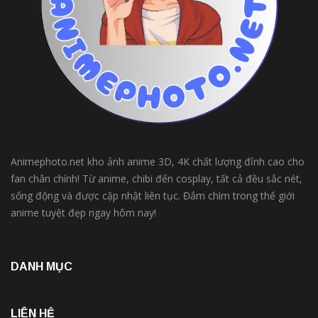
Animephoto.net kho ảnh anime 3D, 4K chất lượng đỉnh cao cho
fan chân chính! Từ anime, chibi đến cosplay, tất cả đều sắc nét,
sống động và được cập nhật liên tục. Đắm chìm trong thế giới
anime tuyệt đẹp ngay hôm nay!
DANH MỤC
LIÊN HỆ