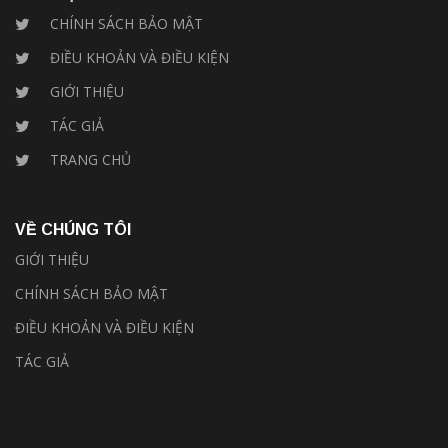
CHÍNH SÁCH BẢO MẬT
ĐIỀU KHOẢN VÀ ĐIỀU KIỆN
GIỚI THIỆU
TÁC GIẢ
TRANG CHỦ
VỀ CHÚNG TÔI
GIỚI THIỆU
CHÍNH SÁCH BẢO MẬT
ĐIỀU KHOẢN VÀ ĐIỀU KIỆN
TÁC GIẢ