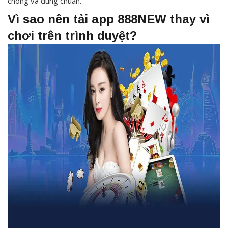
chóng và đúng chuẩn.
Vì sao nên tải app 888NEW thay vì
chơi trên trình duyệt?