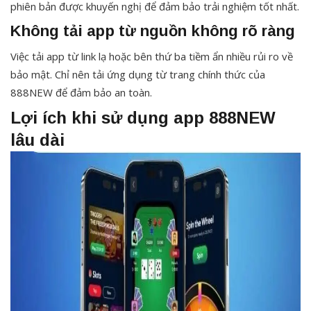
phiên bản được khuyến nghị để đảm bảo trải nghiệm tốt nhất.
Không tải app từ nguồn không rõ ràng
Việc tải app từ link lạ hoặc bên thứ ba tiềm ẩn nhiều rủi ro về
bảo mật. Chỉ nên tải ứng dụng từ trang chính thức của
888NEW để đảm bảo an toàn.
Lợi ích khi sử dụng app 888NEW
lâu dài