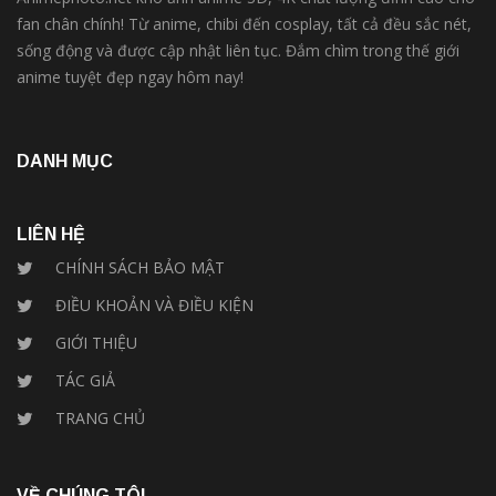
fan chân chính! Từ anime, chibi đến cosplay, tất cả đều sắc nét,
sống động và được cập nhật liên tục. Đắm chìm trong thế giới
anime tuyệt đẹp ngay hôm nay!
DANH MỤC
LIÊN HỆ
CHÍNH SÁCH BẢO MẬT
ĐIỀU KHOẢN VÀ ĐIỀU KIỆN
GIỚI THIỆU
TÁC GIẢ
TRANG CHỦ
VỀ CHÚNG TÔI