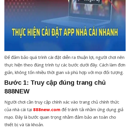
Để đảm bảo quá trình cài đặt diễn ra thuận lợi, người chơi nên
thực hiện theo đúng trình tự các bước dưới đây. Cách làm đơn
giản, không tốn nhiều thời gian và phù hợp với mọi đối tượng.
Bước 1: Truy cập đúng trang chủ
888NEW
Người chơi cần truy cập chính xác vào trang chủ chính thức
của nhà cái tại
888new.com
để tránh tải nhầm ứng dụng giả
mạo. Đây là bước quan trọng nhằm đảm bảo an toàn cho
thiết bị và tài khoản.