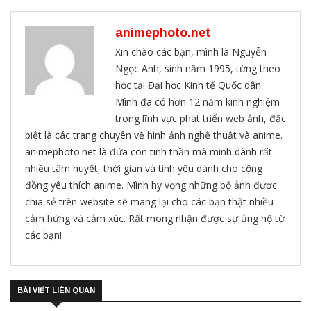
animephoto.net
Xin chào các bạn, mình là Nguyễn
Ngọc Anh, sinh năm 1995, từng theo
học tại Đại học Kinh tế Quốc dân.
Mình đã có hơn 12 năm kinh nghiệm
trong lĩnh vực phát triển web ảnh, đặc
biệt là các trang chuyên về hình ảnh nghệ thuật và anime.
animephoto.net là đứa con tinh thần mà mình dành rất
nhiều tâm huyết, thời gian và tình yêu dành cho cộng
đồng yêu thích anime. Mình hy vọng những bộ ảnh được
chia sẻ trên website sẽ mang lại cho các bạn thật nhiều
cảm hứng và cảm xúc. Rất mong nhận được sự ủng hộ từ
các bạn!
BÀI VIẾT LIÊN QUAN