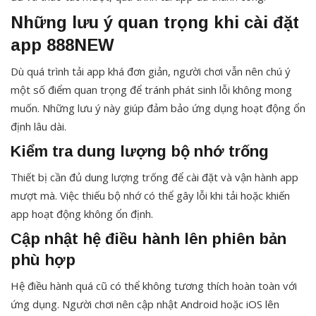
Những lưu ý quan trọng khi cài đặt
app 888NEW
Dù quá trình tải app khá đơn giản, người chơi vẫn nên chú ý
một số điểm quan trọng để tránh phát sinh lỗi không mong
muốn. Những lưu ý này giúp đảm bảo ứng dụng hoạt động ổn
định lâu dài.
Kiểm tra dung lượng bộ nhớ trống
Thiết bị cần đủ dung lượng trống để cài đặt và vận hành app
mượt mà. Việc thiếu bộ nhớ có thể gây lỗi khi tải hoặc khiến
app hoạt động không ổn định.
Cập nhật hệ điều hành lên phiên bản
phù hợp
Hệ điều hành quá cũ có thể không tương thích hoàn toàn với
ứng dụng. Người chơi nên cập nhật Android hoặc iOS lên