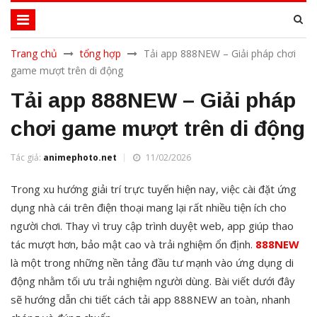
Trang chủ
tổng hợp
Tải app 888NEW – Giải pháp chơi
game mượt trên di động
Tải app 888NEW – Giải pháp
chơi game mượt trên di động
Tác giả:
animephoto.net
11/02/2026
Trong xu hướng giải trí trực tuyến hiện nay, việc cài đặt ứng
dụng nhà cái trên điện thoại mang lại rất nhiều tiện ích cho
người chơi. Thay vì truy cập trình duyệt web, app giúp thao
tác mượt hơn, bảo mật cao và trải nghiệm ổn định.
888NEW
là một trong những nền tảng đầu tư mạnh vào ứng dụng di
động nhằm tối ưu trải nghiệm người dùng. Bài viết dưới đây
sẽ hướng dẫn chi tiết cách tải app 888NEW an toàn, nhanh