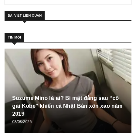
BÀI VIẾT LIÊN QUAN
TIN MỚI
Suzume Mino là ai? Bí mật đằng sau “cô
gái Kobe” khiến cả Nhật Bản xôn xao năm
2019
08/08/2026