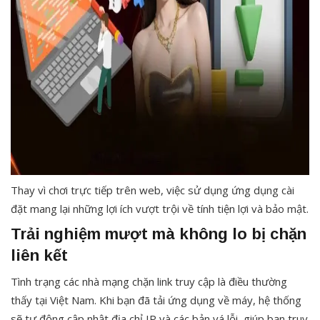
Thay vì chơi trực tiếp trên web, việc sử dụng ứng dụng cài
đặt mang lại những lợi ích vượt trội về tính tiện lợi và bảo mật.
Trải nghiệm mượt mà không lo bị chặn
liên kết
Tình trạng các nhà mạng chặn link truy cập là điều thường
thấy tại Việt Nam. Khi bạn đã tải ứng dụng về máy, hệ thống
sẽ tự động cập nhật địa chỉ IP và các bản vá lỗi, giúp bạn truy