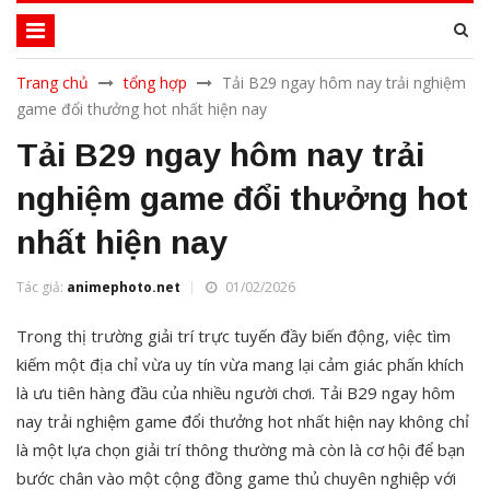
Trang chủ
tổng hợp
Tải B29 ngay hôm nay trải nghiệm
game đổi thưởng hot nhất hiện nay
Tải B29 ngay hôm nay trải
nghiệm game đổi thưởng hot
nhất hiện nay
Tác giả:
animephoto.net
01/02/2026
Trong thị trường giải trí trực tuyến đầy biến động, việc tìm
kiếm một địa chỉ vừa uy tín vừa mang lại cảm giác phấn khích
là ưu tiên hàng đầu của nhiều người chơi. Tải B29 ngay hôm
nay trải nghiệm game đổi thưởng hot nhất hiện nay không chỉ
là một lựa chọn giải trí thông thường mà còn là cơ hội để bạn
bước chân vào một cộng đồng game thủ chuyên nghiệp với