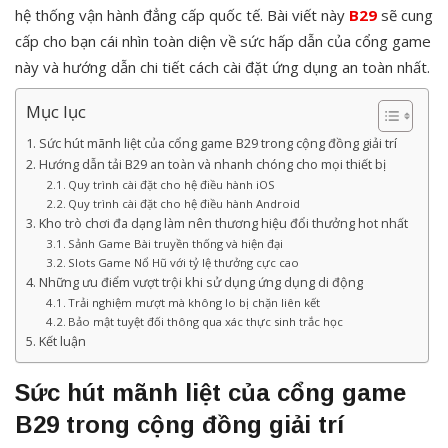
hệ thống vận hành đẳng cấp quốc tế. Bài viết này
B29
sẽ cung
cấp cho bạn cái nhìn toàn diện về sức hấp dẫn của cổng game
này và hướng dẫn chi tiết cách cài đặt ứng dụng an toàn nhất.
Mục lục
Sức hút mãnh liệt của cổng game B29 trong cộng đồng giải trí
Hướng dẫn tải B29 an toàn và nhanh chóng cho mọi thiết bị
Quy trình cài đặt cho hệ điều hành iOS
Quy trình cài đặt cho hệ điều hành Android
Kho trò chơi đa dạng làm nên thương hiệu đổi thưởng hot nhất
Sảnh Game Bài truyền thống và hiện đại
Slots Game Nổ Hũ với tỷ lệ thưởng cực cao
Những ưu điểm vượt trội khi sử dụng ứng dụng di động
Trải nghiệm mượt mà không lo bị chặn liên kết
Bảo mật tuyệt đối thông qua xác thực sinh trắc học
Kết luận
Sức hút mãnh liệt của cổng game
B29 trong cộng đồng giải trí