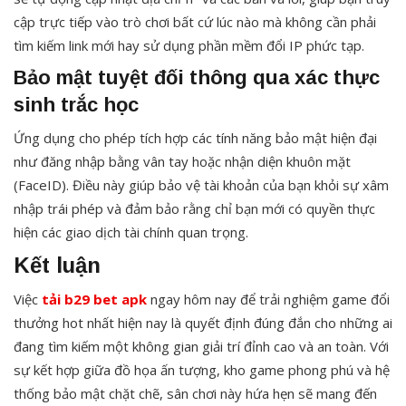
cập trực tiếp vào trò chơi bất cứ lúc nào mà không cần phải
tìm kiếm link mới hay sử dụng phần mềm đổi IP phức tạp.
Bảo mật tuyệt đối thông qua xác thực
sinh trắc học
Ứng dụng cho phép tích hợp các tính năng bảo mật hiện đại
như đăng nhập bằng vân tay hoặc nhận diện khuôn mặt
(FaceID). Điều này giúp bảo vệ tài khoản của bạn khỏi sự xâm
nhập trái phép và đảm bảo rằng chỉ bạn mới có quyền thực
hiện các giao dịch tài chính quan trọng.
Kết luận
Việc
tải b29 bet apk
ngay hôm nay để trải nghiệm game đổi
thưởng hot nhất hiện nay là quyết định đúng đắn cho những ai
đang tìm kiếm một không gian giải trí đỉnh cao và an toàn. Với
sự kết hợp giữa đồ họa ấn tượng, kho game phong phú và hệ
thống bảo mật chặt chẽ, sân chơi này hứa hẹn sẽ mang đến