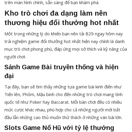
trên màn hình chính, sẵn sàng để bạn khám phá.
Kho trò chơi đa dạng làm nên
thương hiệu đổi thưởng hot nhất
Một trong những lý do khiến bạn nên tải B29 ngay hôm nay
trải nghiệm game đổi thưởng hot nhất hiện nay chính là danh
mục trò chơi phong phú, đáp ứng mọi sở thích và kỹ năng của
người chơi.
Sảnh Game Bài truyền thống và hiện
đại
Tại đây, bạn sẽ tìm thấy những tựa game bài kinh điển như
Tiến lên, Phỏm, Mậu binh cho đến những trò chơi mang tính
quốc tế như Poker hay Baccarat. Mỗi bàn chơi đều có nhiều
mức cược khác nhau, phù hợp cho cả những người mới bắt
đầu lẫn những cao thủ muốn thử thách ở những ván bài lớn.
Slots Game Nổ Hũ với tỷ lệ thưởng