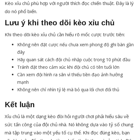
Kèo xỉu chủ phù hợp với người thích đọc chiến thuật. Đây là lý
do nó phổ biến.
Lưu ý khi theo dõi kèo xỉu chủ
Khi theo dõi kèo xỉu chủ cần hiểu rõ mốc cược trước tiên:
Không nên đặt cược nếu chưa xem phong độ ghi bàn gần
đây
Hãy quan sát cách đội chủ nhập cuộc trong 10 phút đầu
Tránh đặt theo cảm xúc khi đội chủ có tên tuổi lớn
Cần xem đội hình ra sân vì thiếu tiền đạo ảnh hưởng
mạnh
Không nên chỉ nhìn tỷ lệ mà bỏ qua lối chơi đối thủ
Kết luận
Xỉu chủ là một dạng kèo đòi hỏi người chơi phải hiểu sâu về
sức tấn công của đội chủ nhà. Nó không dựa vào tỷ số chung
mà tập trung vào một yếu tố cụ thể. Khi đọc đúng kèo, bạn