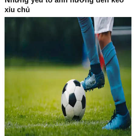
xỉu chủ