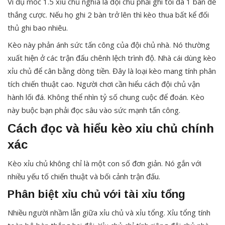
Ví dụ mốc 1.5 xỉu chủ nghĩa là đội chủ phải ghi tối đa 1 bàn để
thắng cược. Nếu họ ghi 2 bàn trở lên thì kèo thua bất kể đối
thủ ghi bao nhiêu.
Kèo này phản ánh sức tấn công của đội chủ nhà. Nó thường
xuất hiện ở các trận đấu chênh lệch trình độ. Nhà cái dùng kèo
xỉu chủ để cân bằng dòng tiền. Đây là loại kèo mang tính phân
tích chiến thuật cao. Người chơi cần hiểu cách đội chủ vận
hành lối đá. Không thể nhìn tỷ số chung cuộc để đoán. Kèo
này buộc bạn phải đọc sâu vào sức mạnh tấn công.
Cách đọc và hiểu kèo xỉu chủ chính
xác
Kèo xỉu chủ không chỉ là một con số đơn giản. Nó gắn với
nhiều yếu tố chiến thuật và bối cảnh trận đấu.
Phân biệt xỉu chủ với tài xỉu tổng
Nhiều người nhầm lẫn giữa xỉu chủ và xỉu tổng. Xỉu tổng tính