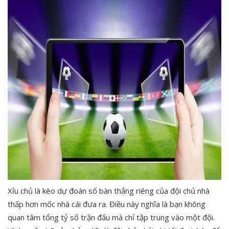
Xỉu chủ là kèo dự đoán số bàn thắng riêng của đội chủ nhà
thấp hơn mốc nhà cái đưa ra. Điều này nghĩa là bạn không
quan tâm tổng tỷ số trận đấu mà chỉ tập trung vào một đội.