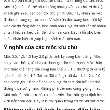
toàn bộ bàn thắng hai đội. Xỉu chủ chỉ tính riêng đội chủ nhà.
Một trận đấu có thể nổ tài tổng nhưng vẫn xỉu chủ. Ví dụ đội
khách ghi nhiều bàn còn đội chủ ghi ít. Điều này khiến hai kèo
đi theo hướng ngược nhau. Vì vậy cần đọc bảng kèo thật kỹ.
Nhà cái thường đặt hai kèo cạnh nhau. Người mới rất dễ nhầm
vị trí. Hiểu sai kèo dẫn đến chọn sai cửa. Đây là lỗi phổ biến
nhất. Phân biệt rõ giúp bạn tránh mất tiền oan.
Ý nghĩa của các mốc xỉu chủ
Mốc 0.5, 1.0, 1.5 hay 2.0 phản ánh kỳ vọng bàn thắng. Mốc
càng cao chứng tỏ nhà cái đánh giá đội chủ mạnh. Mốc thấp
cho thấy khả năng tấn công hạn chế. Xỉu 1.0 thường đi kèm tỷ
lệ hoàn tiền. Xỉu 1.5 đòi hỏi đội chủ ghi tối đa 1 bàn. Xỉu 2.0
cho phép ghi 2 bàn để hòa kèo. Người chơi cần hiểu cơ chế
thắng thua từng mốc. Không phải xỉu nào cũng giống nhau.
Mỗi mốc là một mức rủi ro khác. Việc đọc mốc giúp định hình
kịch bản trận đấu. Đây là bước quan trọng trước khi đặt cược.
Những yếu tố ảnh hưởng đến kèo