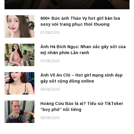
600+ Bức ảnh Thảo Vy hot girl bán loa
sexy với trang phục thời thượng
07/08/2026
Ảnh Hà Bích Ngọc: Nhan sắc gây sốt của
mỹ nhân phim Lằn ranh
07/08/2026
Ảnh Võ An Chi – Hot girl mạng xinh đẹp
gây sốt cộng đồng online
06/08/2026
Hoàng Cửu Bảo là ai? Tiểu sử TikToker
“boy phố” nổi tiếng
06/08/2026