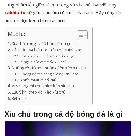
từng nhầm lẫn giữa tài xỉu tổng và xỉu chủ, bài viết này
cakhia tv
sẽ giúp bạn làm rõ mọi khía cạnh. Hãy cùng tìm
hiểu để đọc kèo chính xác hơn.
Mục lục
Xỉu chủ trong cá độ bóng đá là gì
Cách đọc và hiểu kèo xỉu chủ chính xác
Phân biệt xỉu chủ với tài xỉu tổng
Ý nghĩa của các mốc xỉu chủ
Những yếu tố ảnh hưởng đến kèo xỉu chủ
Phong độ tấn công của đội chủ nhà
Chiến thuật và đối thủ
Vì sao người chơi thích kèo xỉu chủ
Lưu ý khi theo dõi kèo xỉu chủ
Kết luận
Xỉu chủ trong cá độ bóng đá là gì