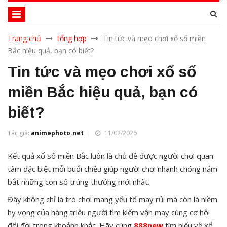
Trang chủ
tổng hợp
Tin tức và mẹo chơi xổ số miền
Bắc hiệu quả, bạn có biết?
Tin tức và mẹo chơi xổ số
miền Bắc hiệu quả, bạn có
biết?
Tác giả:
animephoto.net
11/02/2026
Kết quả xổ số miền Bắc luôn là chủ đề được người chơi quan
tâm đặc biệt mỗi buổi chiều giúp người chơi nhanh chóng nắm
bắt những con số trúng thưởng mới nhất.
Đây không chỉ là trò chơi mang yếu tố may rủi mà còn là niềm
hy vọng của hàng triệu người tìm kiếm vận may cùng cơ hội
đổi đời trong khoảnh khắc. Hãy cùng
888new
tìm hiểu về xổ