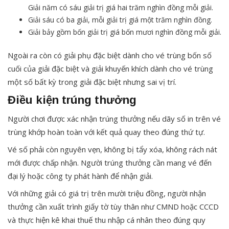
Giải năm có sáu giải trị giá hai trăm nghìn đồng mỗi giải.
Giải sáu có ba giải, mỗi giải trị giá một trăm nghìn đồng.
Giải bảy gồm bốn giải trị giá bốn mươi nghìn đồng mỗi giải.
Ngoài ra còn có giải phụ đặc biệt dành cho vé trùng bốn số
cuối của giải đặc biệt và giải khuyến khích dành cho vé trùng
một số bất kỳ trong giải đặc biệt nhưng sai vị trí.
Điều kiện trúng thưởng
Người chơi được xác nhận trúng thưởng nếu dãy số in trên vé
trùng khớp hoàn toàn với kết quả quay theo đúng thứ tự.
Vé số phải còn nguyên vẹn, không bị tẩy xóa, không rách nát
mới được chấp nhận. Người trúng thưởng cần mang vé đến
đại lý hoặc công ty phát hành để nhận giải.
Với những giải có giá trị trên mười triệu đồng, người nhận
thưởng cần xuất trình giấy tờ tùy thân như CMND hoặc CCCD
và thực hiện kê khai thuế thu nhập cá nhân theo đúng quy