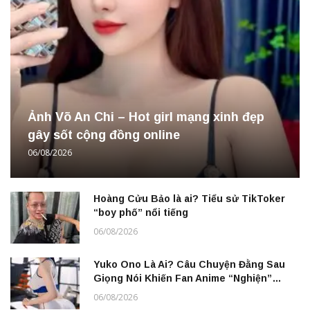
Ảnh Võ An Chi – Hot girl mạng xinh đẹp
gây sốt cộng đồng online
06/08/2026
Hoàng Cửu Bảo là ai? Tiểu sử TikToker
“boy phố” nổi tiếng
06/08/2026
Yuko Ono Là Ai? Câu Chuyện Đằng Sau
Giọng Nói Khiến Fan Anime “Nghiện”
Không Rời
06/08/2026