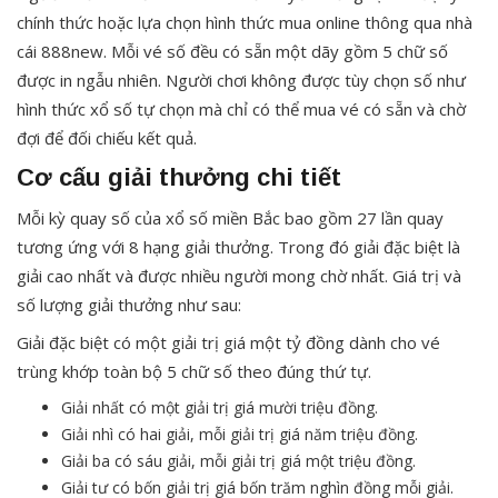
chính thức hoặc lựa chọn hình thức mua online thông qua nhà
cái 888new. Mỗi vé số đều có sẵn một dãy gồm 5 chữ số
được in ngẫu nhiên. Người chơi không được tùy chọn số như
hình thức xổ số tự chọn mà chỉ có thể mua vé có sẵn và chờ
đợi để đối chiếu kết quả.
Cơ cấu giải thưởng chi tiết
Mỗi kỳ quay số của xổ số miền Bắc bao gồm 27 lần quay
tương ứng với 8 hạng giải thưởng. Trong đó giải đặc biệt là
giải cao nhất và được nhiều người mong chờ nhất. Giá trị và
số lượng giải thưởng như sau:
Giải đặc biệt có một giải trị giá một tỷ đồng dành cho vé
trùng khớp toàn bộ 5 chữ số theo đúng thứ tự.
Giải nhất có một giải trị giá mười triệu đồng.
Giải nhì có hai giải, mỗi giải trị giá năm triệu đồng.
Giải ba có sáu giải, mỗi giải trị giá một triệu đồng.
Giải tư có bốn giải trị giá bốn trăm nghìn đồng mỗi giải.