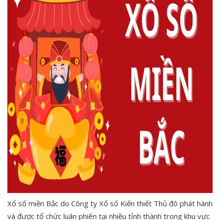
Xổ số miền Bắc do Công ty Xổ số Kiến thiết Thủ đô phát hành
và được tổ chức luân phiên tại nhiều tỉnh thành trong khu vực