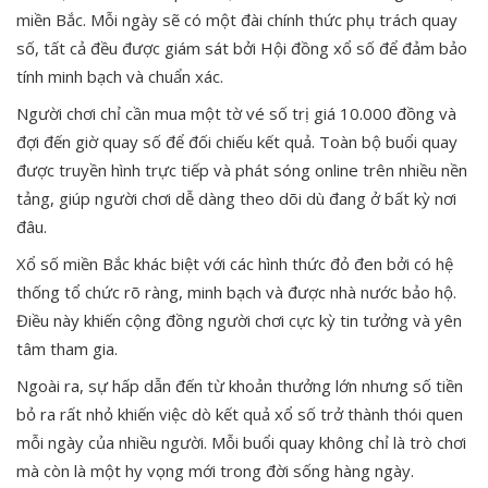
miền Bắc. Mỗi ngày sẽ có một đài chính thức phụ trách quay
số, tất cả đều được giám sát bởi Hội đồng xổ số để đảm bảo
tính minh bạch và chuẩn xác.
Người chơi chỉ cần mua một tờ vé số trị giá 10.000 đồng và
đợi đến giờ quay số để đối chiếu kết quả. Toàn bộ buổi quay
được truyền hình trực tiếp và phát sóng online trên nhiều nền
tảng, giúp người chơi dễ dàng theo dõi dù đang ở bất kỳ nơi
đâu.
Xổ số miền Bắc khác biệt với các hình thức đỏ đen bởi có hệ
thống tổ chức rõ ràng, minh bạch và được nhà nước bảo hộ.
Điều này khiến cộng đồng người chơi cực kỳ tin tưởng và yên
tâm tham gia.
Ngoài ra, sự hấp dẫn đến từ khoản thưởng lớn nhưng số tiền
bỏ ra rất nhỏ khiến việc dò kết quả xổ số trở thành thói quen
mỗi ngày của nhiều người. Mỗi buổi quay không chỉ là trò chơi
mà còn là một hy vọng mới trong đời sống hàng ngày.