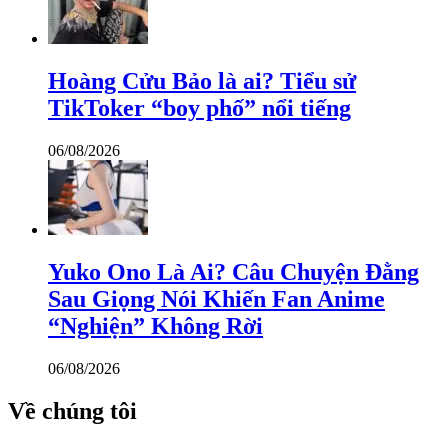
Hoàng Cửu Bảo là ai? Tiểu sử
TikToker “boy phố” nổi tiếng
06/08/2026
Yuko Ono Là Ai? Câu Chuyện Đằng
Sau Giọng Nói Khiến Fan Anime
“Nghiện” Không Rời
06/08/2026
Về chúng tôi