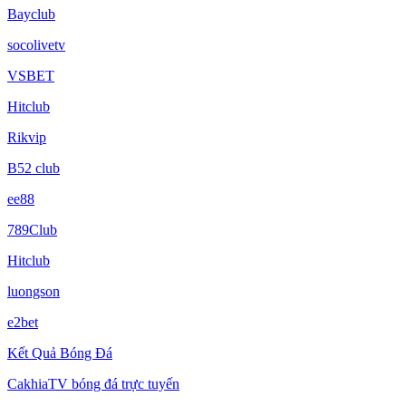
Bayclub
socolivetv
VSBET
Hitclub
Rikvip
B52 club
ee88
789Club
Hitclub
luongson
e2bet
Kết Quả Bóng Đá
CakhiaTV bóng đá trực tuyến