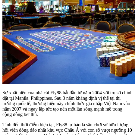
Sự xuất hiện của nhà cái Fly88 bắt đầu từ năm 2004 với trụ sở chính
đặt tại Manila, Philippines. Sau 3 năm khẳng định vị thế tại thị
trường quốc tế, thương hiệu này chính thức gia nhập Việt Nam vào
năm 2007 và ngay lập tức tạo nên một làn sóng mạnh mẽ trong
cộng đồng bet thủ.
Tính đến thời điểm hiện tại, Fly88 tự hào là sân chơi sở hữu lượng
hội viên đông đảo nhất khu vực Châu Á với con số vượt ngưỡng 10