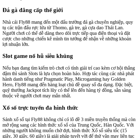
Đá gà đẳng cấp thế giới
Nhà cái Fly88 mang đến một đấu trường đá gà chuyên nghiệp, quy
tụ các trận đấu rực lửa từ Thomo, gà tre, gà cựa dao Thái Lan.
Người chơi có thể dễ dàng theo dõi trực tiếp qua điện thoại và đặt
cược cho những chiến kê mình tin tưởng để nhận về những khoản
lợi nhuận lớn.
Slot game nổ hũ siêu khủng
Nếu bạn đang tìm kiếm trò chơi có tính giải trí cao kèm cơ hội thắng
đậm thì sảnh Slots là lựa chọn hoàn hảo. Hợp tác cùng các nhà phát
hành danh tiếng như Pragmatic Play, Microgaming hay Golden
Hero, Fly88 mang đến hàng loạt chủ đề quay số đa dạng. Đặc biệt,
quỹ thưởng Jackpot tích lũy có thể lên đến hàng tỷ đồng, sẵn sàng
thuộc về người chơi may mắn nhất.
Xổ số trực tuyến đa hình thức
Sảnh xổ số tại Fly88 không chỉ có lô đề 3 miền truyền thống mà còn
mở rộng sang các hình thức xổ số của Trung Quốc, Hàn Quốc. Với
những người không muốn chờ đợi, hình thức Xổ số siêu tốc (15
giây, 30 giây, 60 giây) là giải pháp tuyệt vời để thử vận may liên tục