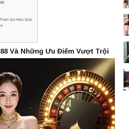
u88
 Tham Gia Hiệu Quả
uả
u88 Và Những Ưu Điểm Vượt Trội