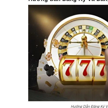
Hướng Dẫn Đăng Ký V