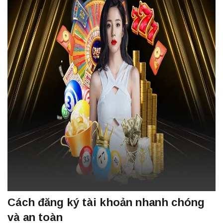
Cách đăng ký tài khoản nhanh chóng
và an toàn