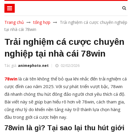
Trang chủ
tổng hợp
Trải nghiệm cá cược chuyên nghiệp
tại nhà cái 78win
Trải nghiệm cá cược chuyên
nghiệp tại nhà cái 78win
Tác giả:
animephoto.net
02/02/2026
78win
là cái tên không thể bỏ qua khi nhắc đến trải nghiệm cá
cược đỉnh cao năm 2025. Với sự phát triển vượt bậc, 78win
đã nhanh chóng thu hút đông đảo người chơi yêu thích cá độ.
Bài viết này sẽ giúp bạn hiểu rõ hơn về 78win, cách tham gia,
cũng như lý do khiến nền tảng này trở thành lựa chọn hàng
đầu trong giới cá cược hiện nay.
78win là gì? Tại sao lại thu hút giới