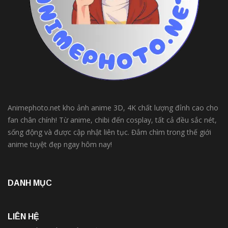
Animephoto.net kho ảnh anime 3D, 4K chất lượng đỉnh cao cho
fan chân chính! Từ anime, chibi đến cosplay, tất cả đều sắc nét,
sống động và được cập nhật liên tục. Đắm chìm trong thế giới
anime tuyệt đẹp ngay hôm nay!
DANH MỤC
LIÊN HỆ