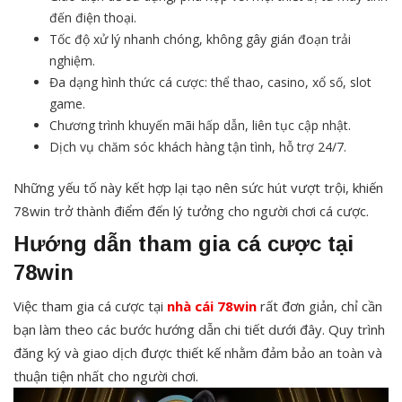
đến điện thoại.
Tốc độ xử lý nhanh chóng, không gây gián đoạn trải
nghiệm.
Đa dạng hình thức cá cược: thể thao, casino, xổ số, slot
game.
Chương trình khuyến mãi hấp dẫn, liên tục cập nhật.
Dịch vụ chăm sóc khách hàng tận tình, hỗ trợ 24/7.
Những yếu tố này kết hợp lại tạo nên sức hút vượt trội, khiến
78win trở thành điểm đến lý tưởng cho người chơi cá cược.
Hướng dẫn tham gia cá cược tại
78win
Việc tham gia cá cược tại
nhà cái 78win
rất đơn giản, chỉ cần
bạn làm theo các bước hướng dẫn chi tiết dưới đây. Quy trình
đăng ký và giao dịch được thiết kế nhằm đảm bảo an toàn và
thuận tiện nhất cho người chơi.