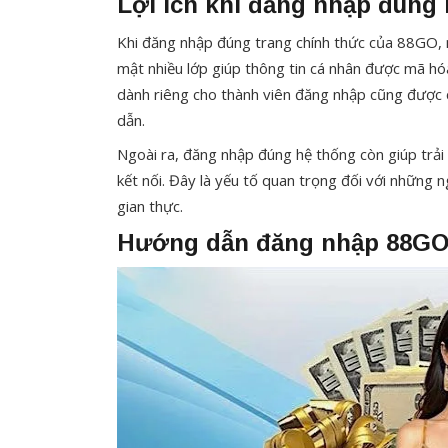
Lợi ích khi đăng nhập đúng
Khi đăng nhập đúng trang chính thức của 88GO, 
mật nhiều lớp giúp thông tin cá nhân được mã hóa
dành riêng cho thành viên đăng nhập cũng được cậ
dẫn.
Ngoài ra, đăng nhập đúng hệ thống còn giúp trải 
kết nối. Đây là yếu tố quan trọng đối với những 
gian thực.
Hướng dẫn đăng nhập 88GO 