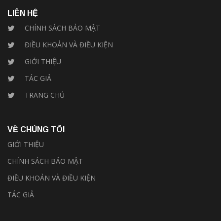
LIÊN HỆ
CHÍNH SÁCH BẢO MẬT
ĐIỀU KHOẢN VÀ ĐIỀU KIỆN
GIỚI THIỆU
TÁC GIẢ
TRANG CHỦ
VỀ CHÚNG TÔI
GIỚI THIỆU
CHÍNH SÁCH BẢO MẬT
ĐIỀU KHOẢN VÀ ĐIỀU KIỆN
TÁC GIẢ