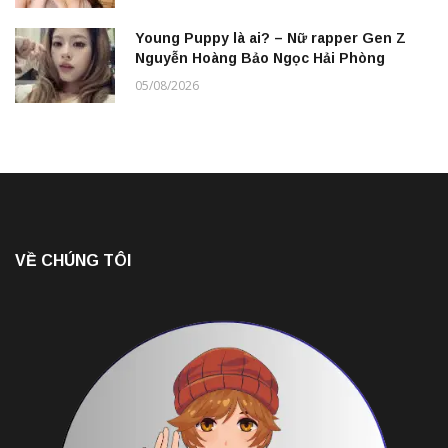
Young Puppy là ai? – Nữ rapper Gen Z
Nguyễn Hoàng Bảo Ngọc Hải Phòng
05/08/2026
VỀ CHÚNG TÔI