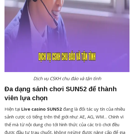
Dịch vụ CSKH chu đáo và tận tình
Đa dạng sảnh chơi SUN52 để thành
viên lựa chọn
Hiện tại
Live casino SUN52
đang là đối tác uy tín của nhiều
sảnh cược có tiếng trên thế giới như: AE, AG, WM… Chính vì
thế mà từ nội dung cho tới hình thức của các trò chơi đều
được đầu tư trau chuốt, không ngừng được nâng cấp để gia