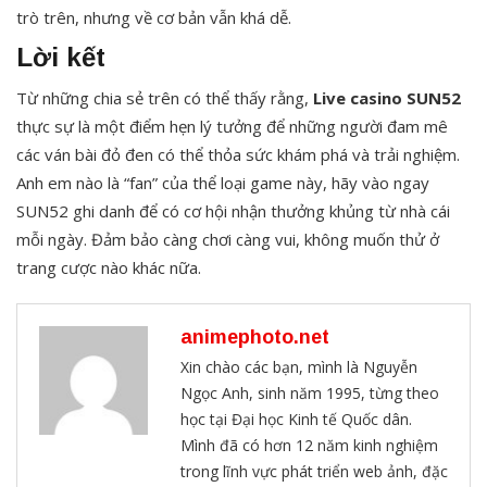
trò trên, nhưng về cơ bản vẫn khá dễ.
Lời kết
Từ những chia sẻ trên có thể thấy rằng,
Live casino SUN52
thực sự là một điểm hẹn lý tưởng để những người đam mê
các ván bài đỏ đen có thể thỏa sức khám phá và trải nghiệm.
Anh em nào là “fan” của thể loại game này, hãy vào ngay
SUN52 ghi danh để có cơ hội nhận thưởng khủng từ nhà cái
mỗi ngày. Đảm bảo càng chơi càng vui, không muốn thử ở
trang cược nào khác nữa.
animephoto.net
Xin chào các bạn, mình là Nguyễn
Ngọc Anh, sinh năm 1995, từng theo
học tại Đại học Kinh tế Quốc dân.
Mình đã có hơn 12 năm kinh nghiệm
trong lĩnh vực phát triển web ảnh, đặc