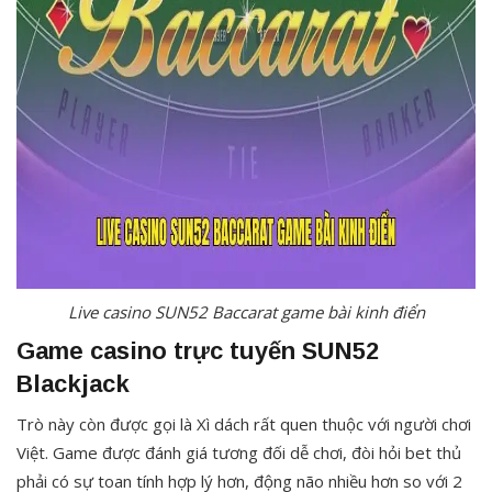
Live casino SUN52 Baccarat game bài kinh điển
Game casino trực tuyến SUN52
Blackjack
Trò này còn được gọi là Xì dách rất quen thuộc với người chơi
Việt. Game được đánh giá tương đối dễ chơi, đòi hỏi bet thủ
phải có sự toan tính hợp lý hơn, động não nhiều hơn so với 2