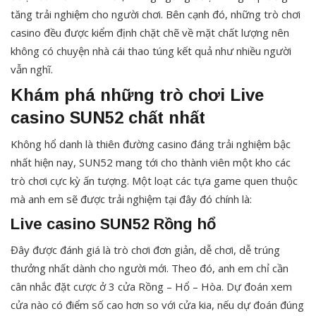
tăng trải nghiệm cho người chơi. Bên cạnh đó, những trò chơi
casino đều được kiểm định chặt chẽ về mặt chất lượng nên
không có chuyện nhà cái thao túng kết quả như nhiều người
vẫn nghĩ.
Khám phá những trò chơi Live
casino SUN52 chất nhất
Không hổ danh là thiên đường casino đáng trải nghiệm bậc
nhất hiện nay, SUN52 mang tới cho thành viên một kho các
trò chơi cực kỳ ấn tượng. Một loạt các tựa game quen thuộc
mà anh em sẽ được trải nghiệm tại đây đó chính là:
Live casino SUN52 Rồng hổ
Đây được đánh giá là trò chơi đơn giản, dễ chơi, dễ trúng
thưởng nhất dành cho người mới. Theo đó, anh em chỉ cần
cân nhắc đặt cược ở 3 cửa Rồng – Hổ – Hòa. Dự đoán xem
cửa nào có điểm số cao hơn so với cửa kia, nếu dự đoán đúng