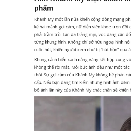
phẩm
Khánh My một lần nữa khiến cộng đồng mạng phải 
kế hai mảnh gợi cảm, nữ diễn viên khoe trọn đôi
phải trầm trồ. Làn da trắng mịn, vóc dáng cân đ
từng khung hình. Không chỉ sở hữu ngoại hình nổi
cuốn hút, khiến người xem như bị “hút hồn” qua 
Khung cảnh biển xanh nắng vàng kết hợp cùng v
không thể rời mắt. Mỗi bức ảnh đều như một tá
thôi. Sự gợi cảm của Khánh My không hề phản cảm,
cấp. Nếu bạn đang tìm kiếm những hình ảnh bikini
bộ ảnh lần này của Khánh My chắc chắn sẽ khiến b