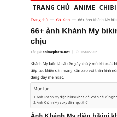
TRANG CHỦ
ANIME
CHIBI
Trang chủ
Gái Xinh
66+ ảnh Khánh My biki
66+ ảnh Khánh My biki
chịu
Tác giả:
animephoto.net
16/06/2026
Khánh My luôn là cái tên gây chú ý mỗi khi xuất h
tiếp tục khiến dân mạng xôn xao với thân hình n
dáng đầy mê hoặc.
Mục lục
Ảnh Khánh My diện bikini khoe đôi chân dài cùng 
Ảnh Khánh My sexy đến ngạt thở
Ảnh Khánh My diện bikini k