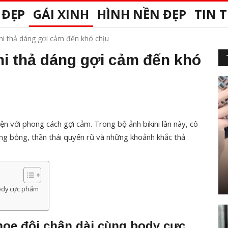
 ĐẸP
GÁI XINH
HÌNH NỀN ĐẸP
TIN 
ni thả dáng gợi cảm đến khó chịu
ni thả dáng gợi cảm đến khó
iện với phong cách gợi cảm. Trong bộ ảnh bikini lần này, cô
óng bỏng, thần thái quyến rũ và những khoảnh khắc thả
body cực phẩm
hoe đôi chân dài cùng body cực