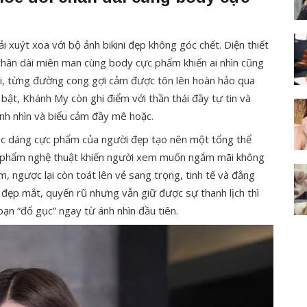
xuýt xoa với bộ ảnh bikini đẹp không góc chết. Diện thiết
 chân dài miên man cùng body cực phẩm khiến ai nhìn cũng
ối, từng đường cong gợi cảm được tôn lên hoàn hảo qua
 bật, Khánh My còn ghi điểm với thần thái đầy tự tin và
ánh nhìn và biểu cảm đầy mê hoặc.
óc dáng cực phẩm của người đẹp tạo nên một tổng thể
c phẩm nghệ thuật khiến người xem muốn ngắm mãi không
 ngược lại còn toát lên vẻ sang trọng, tinh tế và đẳng
 đẹp mắt, quyến rũ nhưng vẫn giữ được sự thanh lịch thì
ạn “đổ gục” ngay từ ánh nhìn đầu tiên.