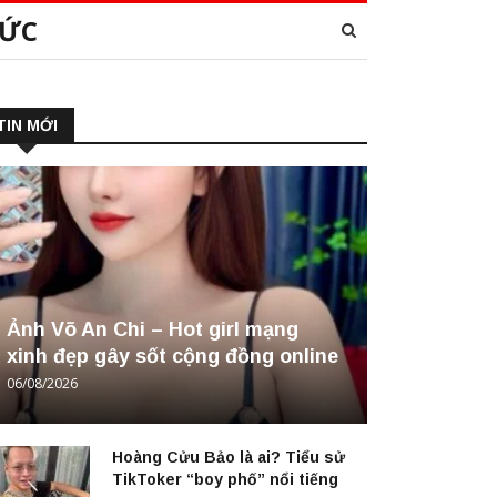
TỨC
TIN MỚI
Ảnh Võ An Chi – Hot girl mạng
xinh đẹp gây sốt cộng đồng online
06/08/2026
Hoàng Cửu Bảo là ai? Tiểu sử
TikToker “boy phố” nổi tiếng