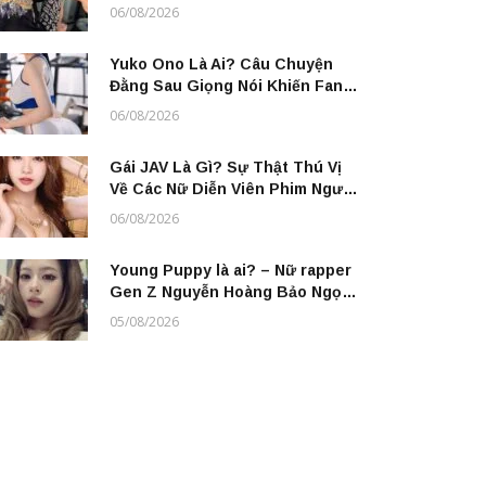
06/08/2026
Yuko Ono Là Ai? Câu Chuyện
Đằng Sau Giọng Nói Khiến Fan
Anime “Nghiện” Không Rời
06/08/2026
Gái JAV Là Gì? Sự Thật Thú Vị
Về Các Nữ Diễn Viên Phim Người
L.ớn Nhật Bản Bạn Chưa Biết
06/08/2026
Young Puppy là ai? – Nữ rapper
Gen Z Nguyễn Hoàng Bảo Ngọc
Hải Phòng
05/08/2026