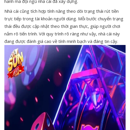
hành mà đội ngũ nhà cái đã xây dựng.
Nhà cái cũng tích hợp tính năng theo dõi trạng thái rút tiền
trực tiếp trong tài khoản người dùng. Mỗi bước chuyển trạng
thái đều được cập nhật theo thời gian thực, giúp người chơi
nắm rõ tiến trình. Với quy trình rõ ràng như vậy, nhà cái này
đang được đánh giá cao về tính minh bạch và đáng tin cậy.