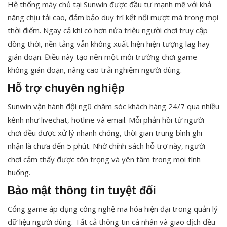
Hệ thống máy chủ tại Sunwin được đầu tư mạnh mẽ với khả
năng chịu tải cao, đảm bảo duy trì kết nối mượt mà trong mọi
thời điểm. Ngay cả khi có hơn nửa triệu người chơi truy cập
đồng thời, nền tảng vẫn không xuất hiện hiện tượng lag hay
gián đoạn. Điều này tạo nên một môi trường chơi game
không gián đoạn, nâng cao trải nghiệm người dùng.
Hỗ trợ chuyên nghiệp
Sunwin vận hành đội ngũ chăm sóc khách hàng 24/7 qua nhiều
kênh như livechat, hotline và email. Mỗi phản hồi từ người
chơi đều được xử lý nhanh chóng, thời gian trung bình ghi
nhận là chưa đến 5 phút. Nhờ chính sách hỗ trợ này, người
chơi cảm thấy được tôn trọng và yên tâm trong mọi tình
huống.
Bảo mật thông tin tuyệt đối
Cổng game áp dụng công nghệ mã hóa hiện đại trong quản lý
dữ liệu người dùng. Tất cả thông tin cá nhân và giao dịch đều