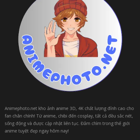
Animephoto.net kho ảnh anime 3D, 4K chất lượng đỉnh cao cho
fan chân chính! Từ anime, chibi đến cosplay, tất cả đều sắc nét,
sống động và được cập nhật liên tục. Đắm chìm trong thế giới
anime tuyệt đẹp ngay hôm nay!