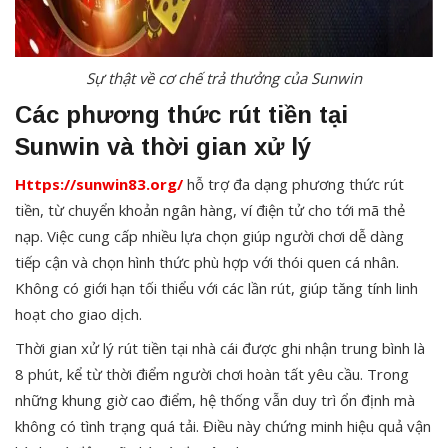
Sự thật về cơ chế trả thưởng của Sunwin
Các phương thức rút tiền tại
Sunwin và thời gian xử lý
Https://sunwin83.org/
hỗ trợ đa dạng phương thức rút
tiền, từ chuyển khoản ngân hàng, ví điện tử cho tới mã thẻ
nạp. Việc cung cấp nhiều lựa chọn giúp người chơi dễ dàng
tiếp cận và chọn hình thức phù hợp với thói quen cá nhân.
Không có giới hạn tối thiểu với các lần rút, giúp tăng tính linh
hoạt cho giao dịch.
Thời gian xử lý rút tiền tại nhà cái được ghi nhận trung bình là
8 phút, kể từ thời điểm người chơi hoàn tất yêu cầu. Trong
những khung giờ cao điểm, hệ thống vẫn duy trì ổn định mà
không có tình trạng quá tải. Điều này chứng minh hiệu quả vận