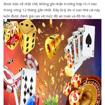
được bảo vệ chặt chẽ, không ghi nhận trường hợp rò rỉ nào
trong vòng 12 tháng gần nhất. Đây là lý do vì sao nhà cái này
luôn được đánh giá cao về mức độ an toàn và độ tin cậy.