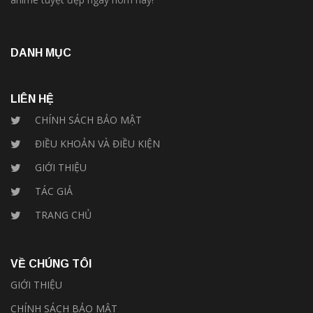
DANH MỤC
LIÊN HỆ
CHÍNH SÁCH BẢO MẬT
ĐIỀU KHOẢN VÀ ĐIỀU KIỆN
GIỚI THIỆU
TÁC GIẢ
TRANG CHỦ
VỀ CHÚNG TÔI
GIỚI THIỆU
CHÍNH SÁCH BẢO MẬT