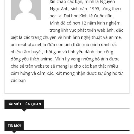
Xin chào các bạn, mình là Nguyễn
Ngọc Anh, sinh năm 1995, từng theo
học tại Đại học Kinh tế Quốc dân.
Mình đã có hơn 12 năm kinh nghiệm
trong lĩnh vực phát triển web ảnh, đặc
biệt là các trang chuyên về hình ảnh nghệ thuật và anime.
animephoto.net là đứa con tinh thần mà mình dành rất
nhiều tâm huyết, thời gian và tình yêu dành cho cộng
đồng yêu thích anime. Mình hy vọng những bộ ảnh được
chia sẻ trên website sẽ mang lại cho các bạn thật nhiều
cảm hứng và cảm xúc. Rất mong nhận được sự ủng hộ từ
các bạn!
BÀI VIẾT LIÊN QUAN
TIN MỚI