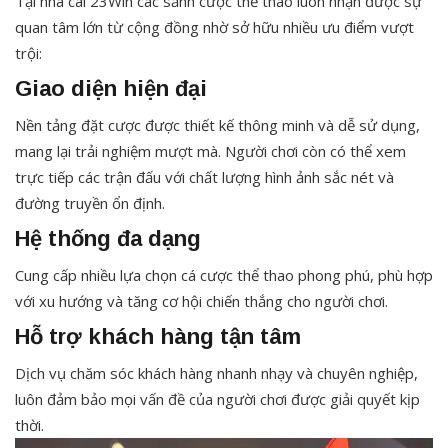
Tại nhà cái 23Win các sảnh cược thể thao luôn nhận được sự
quan tâm lớn từ cộng đồng nhờ sở hữu nhiều ưu điểm vượt
trội:
Giao diện hiện đại
Nền tảng đặt cược được thiết kế thông minh và dễ sử dụng,
mang lại trải nghiệm mượt mà. Người chơi còn có thể xem
trực tiếp các trận đấu với chất lượng hình ảnh sắc nét và
đường truyền ổn định.
Hệ thống đa dạng
Cung cấp nhiều lựa chọn cá cược thể thao phong phú, phù hợp
với xu hướng và tăng cơ hội chiến thắng cho người chơi.
Hỗ trợ khách hàng tận tâm
Dịch vụ chăm sóc khách hàng nhanh nhạy và chuyên nghiệp,
luôn đảm bảo mọi vấn đề của người chơi được giải quyết kịp
thời.